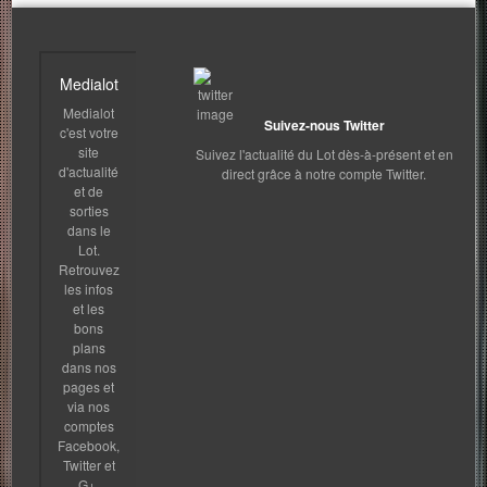
Medialot
Medialot
Suivez-nous Twitter
c'est votre
site
Suivez l'actualité du Lot dès-à-présent et en
d'actualité
direct grâce à notre compte Twitter.
et de
sorties
dans le
Lot.
Retrouvez
les infos
et les
bons
plans
dans nos
pages et
via nos
comptes
Facebook,
Twitter et
G+.