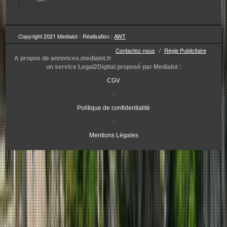
Copyright 2021 Medialot - Réalisation :
AWT
Contactez-nous
Régie Publicitaire
Pied
A propos de annonces.medialot.fr
de
un service Legal2Digital proposé par Medialot :
page
CGV
4
-
Politique de confidentialité
-
Mentions Légales